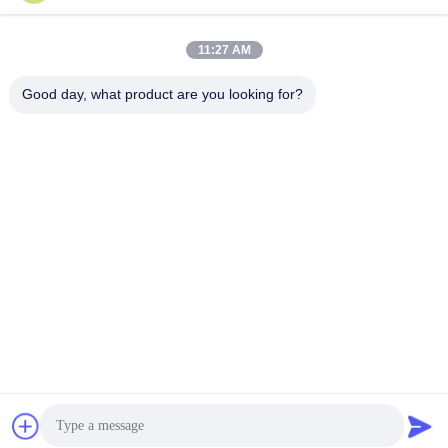
11:27 AM
Good day, what product are you looking for?
GUANGZHOU LIE JIANG ELECTRONIC
TECHNOLOGY CO., LTD.
Sales07@liejianggame.com
86--182 1801 0948
No.105의 Shixin 도로, Kengtou의 Panyu 지역, 광저우, 중국의
북
중국 좋은 품질 터치 스크린 모니터 공급자. 저작권 2019-2026 Guangzhou Lie
Jiang Electronic Technology Co., Ltd. 모든 권리는 보호됩니다.