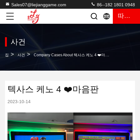
Sales07@liejianggame.com
86--182 1801 0948
따옴표
사건
>
>
집
사건
Company Cases About 텍사스 케노 4 ❤️마음판
텍사스 케노 4 ❤️마음판
2023-10-14