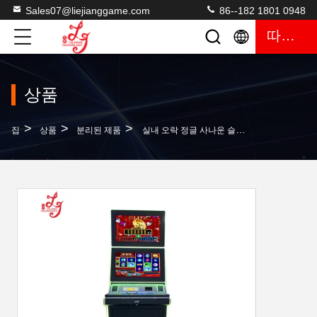
Sales07@liejianggame.com
86--182 1801 0948
따옴표
상품
>
>
>
집
상품
분리된 제품
실내 오락 정글 사나운 슬롯 머신 터치스크린 게임 기계