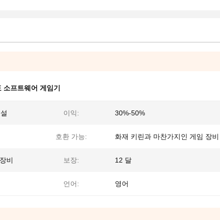
표 소프트웨어 게임기
전설
이익:
30%-50%
호환 가능:
화재 키린과 마찬가지인 게임 장비
 장비
보장:
12 달
언어:
영어