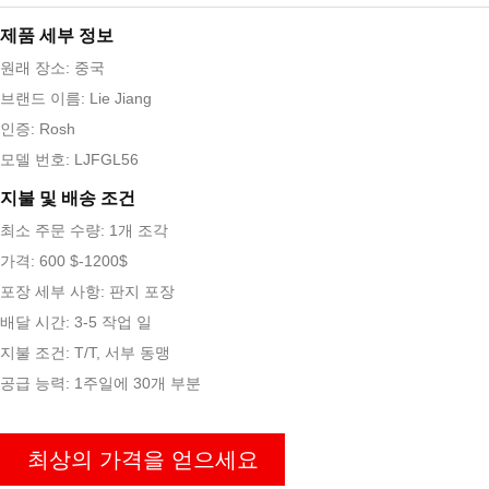
제품 세부 정보
원래 장소: 중국
브랜드 이름: Lie Jiang
인증: Rosh
모델 번호: LJFGL56
지불 및 배송 조건
최소 주문 수량: 1개 조각
가격: 600 $-1200$
포장 세부 사항: 판지 포장
배달 시간: 3-5 작업 일
지불 조건: T/T, 서부 동맹
공급 능력: 1주일에 30개 부분
최상의 가격을 얻으세요