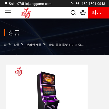
Sales07@liejianggame.com
86--182 1801 0948
따옴표
상품
>
>
>
집
상품
분리된 제품
왕립 클럽 룰렛 비디오 슬롯 도박 카지노 게임기