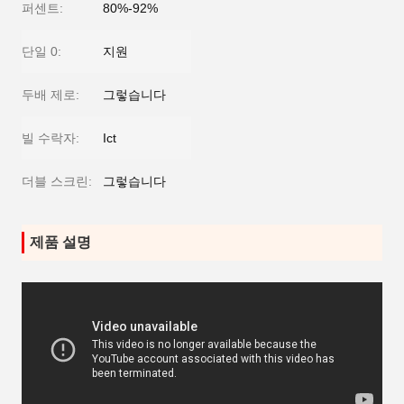
퍼센트:
80%-92%
단일 0:
지원
두배 제로:
그렇습니다
빌 수락자:
Ict
더블 스크린:
그렇습니다
제품 설명