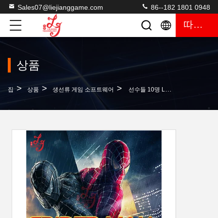
Sales07@liejianggame.com
86--182 1801 0948
따옴표
상품
>
>
>
집
상품
생선류 게임 소프트웨어
선수들 10명 LG 삼성 모니터 스파이더 맨 물고기 테이블 소프트웨어