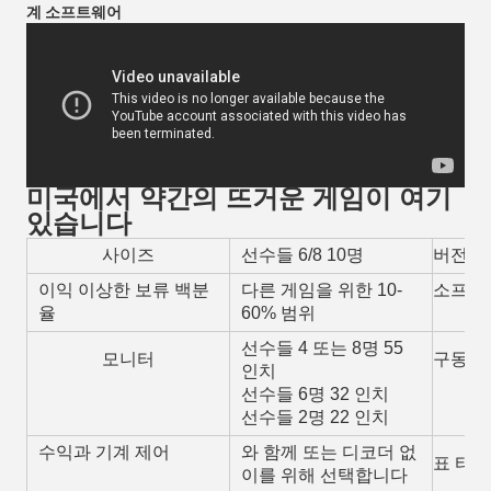
계 소프트웨어
미국에서 약간의 뜨거운 게임이 여기
있습니다
사이즈
선수들 6/8 10명
버전
이익 이상한 보류 백분
다른 게임을 위한 10-
소프트
율
60% 범위
선수들 4 또는 8명 55
모니터
구동 
인치
선수들 6명 32 인치
선수들 2명 22 인치
수익과 기계 제어
와 함께 또는 디코더 없
표 타입
이를 위해 선택합니다