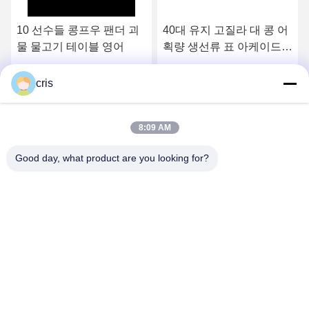
10 선수들 콩프우 팬더 괴
40대 유지 고질라 대 콩 어
물 물고기 테이블 영어
획량 생선류 표 아케이드
기계
최상의 가격을 얻으세요
최상의 가격을 얻으세요
cris
8:09 AM
Good day, what product are you looking for?
GUANGZHOU LIE JIANG ELECTRONIC
TECHNOLOGY CO., LTD.
Sales07@liejianggame.com
86--182 1801 0948
No.105의 Shixin 도로, Kengtou의 Panyu 지역, 광저우, 중국의