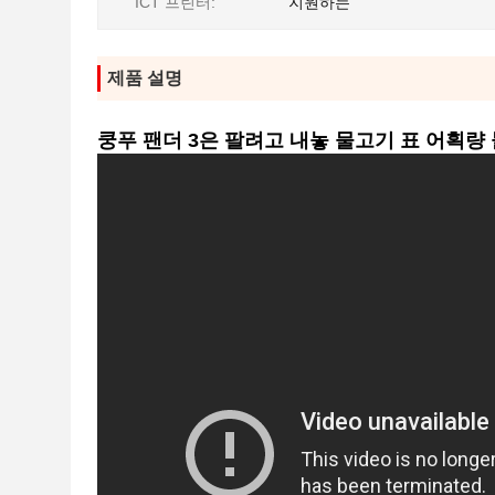
ICT 프린터:
지원하는
제품 설명
쿵푸 팬더 3은 팔려고 내놓 물고기 표 어획