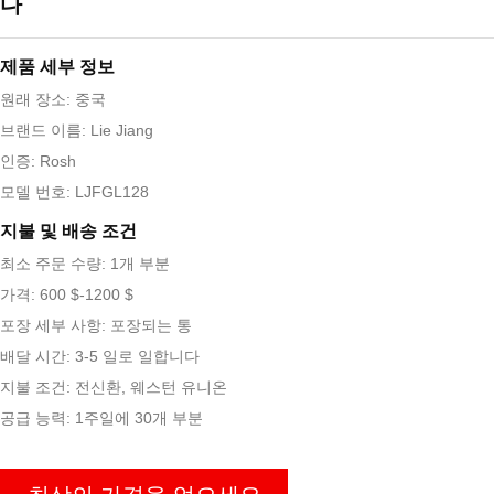
다
제품 세부 정보
원래 장소: 중국
브랜드 이름: Lie Jiang
인증: Rosh
모델 번호: LJFGL128
지불 및 배송 조건
최소 주문 수량: 1개 부분
가격: 600 $-1200 $
포장 세부 사항: 포장되는 통
배달 시간: 3-5 일로 일합니다
지불 조건: 전신환, 웨스턴 유니온
공급 능력: 1주일에 30개 부분