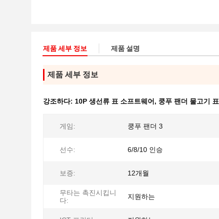
제품 세부 정보
제품 설명
제품 세부 정보
강조하다:
10P 생선류 표 소프트웨어
,
쿵푸 팬더 물고기 
게임:
쿵푸 팬더 3
선수:
6/8/10 인승
보증:
12개월
무타는 촉진시킵니
지원하는
다: