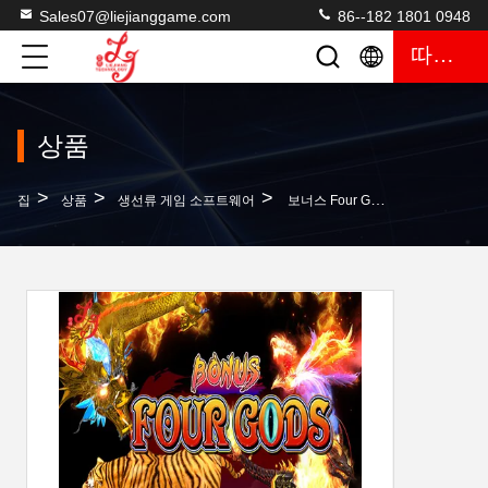
Sales07@liejianggame.com
86--182 1801 0948
따옴표
상품
>
>
>
집
상품
생선류 게임 소프트웨어
보너스 Four Gods Fish Hunter 아케이드 숙련된 카지노 슬롯 노름 아케이드 물고기 사냥꾼 노름 게임 기계