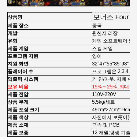
보너스 Four 
상품명
제품 장소
중국
개발
원산지 리장
유형
게임 소프트웨어 또는
제품 계열
스킬 게임
프로그램 지원
영어
지원 화면
32"47"55"85"98"
플레이어 수
프로그램은 2.3.4.6
입출력 시스템
키 인/아웃, 지폐 수
보유 비율
15% ~ 25% .최대 
제품 전압
110V-220V
상품 무게
5.5kg/세트
제품 포장 크기
49cm*27cm*19cm
제품 색상
사진에서 보듯이(검
제품 소재
금속 및 PCB
제품 보증
12 개월;평생 기술 