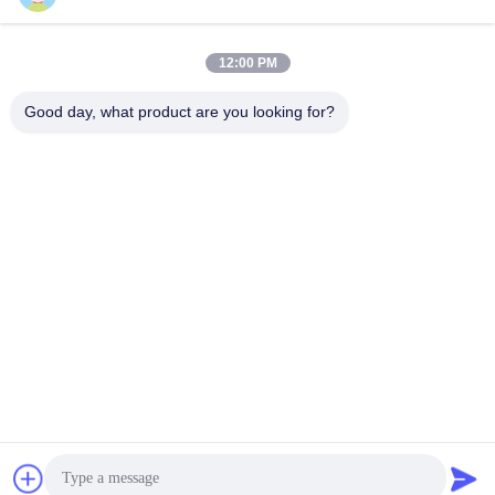
12:00 PM
Good day, what product are you looking for?
GUANGZHOU LIE JIANG ELECTRONIC
TECHNOLOGY CO., LTD.
Sales07@liejianggame.com
86--182 1801 0948
No.105의 Shixin 도로, Kengtou의 Panyu 지역, 광저우, 중국의
북
중국 좋은 품질 터치 스크린 모니터 공급자. 저작권 2019-2026 Guangzhou Lie
Jiang Electronic Technology Co., Ltd. 모든 권리는 보호됩니다.