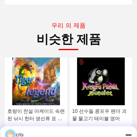
우리 의 제품
비슷한 제품
10 선수들 콩프우 팬더 괴
40대 유지 고질라 대 콩 어
물 물고기 테이블 영어
획량 생선류 표 아케이드
기계
최상의 가격을 얻으세요
최상의 가격을 얻으세요
cris