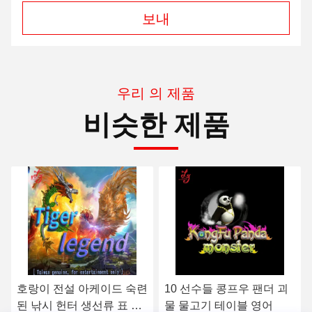
보내
우리 의 제품
비슷한 제품
10 선수들 콩프우 팬더 괴
40대 유지 고질라 대 콩 어
물 물고기 테이블 영어
획량 생선류 표 아케이드