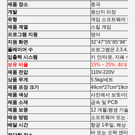
제품 장소
중국
개발
원산지 리장
유형
게임 소프트웨어 또는
제품 계열
스킬 게임
프로그램 지원
영어
지원 화면
32"47"55"85"98"
플레이어 수
프로그램은 2.3.4.6
입출력 시스템
키 인/아웃, 지폐 수
보유 비율
15% ~ 25% .최대 
제품 전압
110V-220V
상품 무게
5.5kg/세트
제품 포장 크기
49cm*27cm*19cm
제품 색상
사진에서 보듯이(검
제품 소재
금속 및 PCB
제품 보증
12 개월;평생 기술 
배송 방법
소프트웨어 또는 게임 
배달 시간
항공 1주일, 해상 운
바 또는 오락 센터