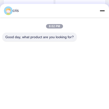
기계
최상의 가격을 얻으세요
최상의 가격을 얻으세요
cris
8:02 PM
Good day, what product are you looking for?
GUANGZHOU LIE JIANG ELECTRONIC
TECHNOLOGY CO., LTD.
Sales07@liejianggame.com
86--182 1801 0948
No.105의 Shixin 도로, Kengtou의 Panyu 지역, 광저우, 중국의
북