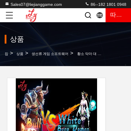
Sales07@liejianggame.com
86--182 1801 0948
따옴표
상품
>
>
>
집
상품
생선류 게임 소프트웨어
황소 악마 대 흰 물고기 사냥꾼 아케이드 숙련 된 카지노 슬롯 도박 아케이드 물고기 사냥꾼 도박 게임 기계