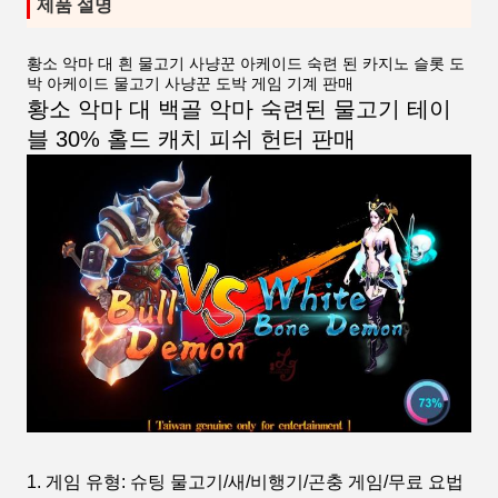
제품 설명
황소 악마 대 흰 물고기 사냥꾼 아케이드 숙련 된 카지노 슬롯 도
박 아케이드 물고기 사냥꾼 도박 게임 기계 판매
황소 악마 대 백골 악마
숙련된 물고기 테이
블 30% 홀드 캐치 피쉬 헌터 판매
1. 게임 유형: 슈팅 물고기/새/비행기/곤충 게임/무료 요법