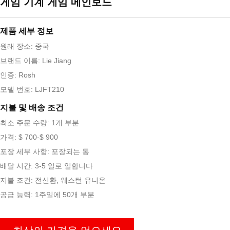
게임 기계 게임 메인보드
제품 세부 정보
원래 장소: 중국
브랜드 이름: Lie Jiang
인증: Rosh
모델 번호: LJFT210
지불 및 배송 조건
최소 주문 수량: 1개 부분
가격: $ 700-$ 900
포장 세부 사항: 포장되는 통
배달 시간: 3-5 일로 일합니다
지불 조건: 전신환, 웨스턴 유니온
공급 능력: 1주일에 50개 부분