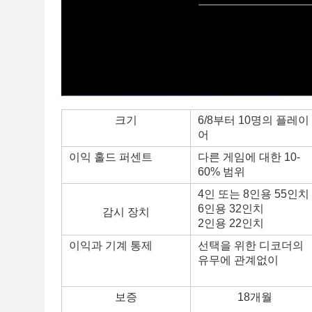
크기
6/8부터 10명의 플레이
어
이익 홀드 퍼센트
다른 게임에 대한 10-
60% 범위
4인 또는 8인용 55인치
6인용 32인치
감시 장치
2인용 22인치
이익과 기계 통제
선택을 위한 디코더의
유무에 관계없이
보증
18개월