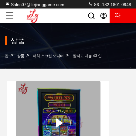
Sales07@liejianggame.com
86--182 1801 0948
따옴표
상품
>
>
>
집
상품
터치 스크린 모니터
팔려고 내놓 43 인치 화재 링크 Mega Link 3M Rs232 43 인치 적외선 터치 스크린 게임 모니터