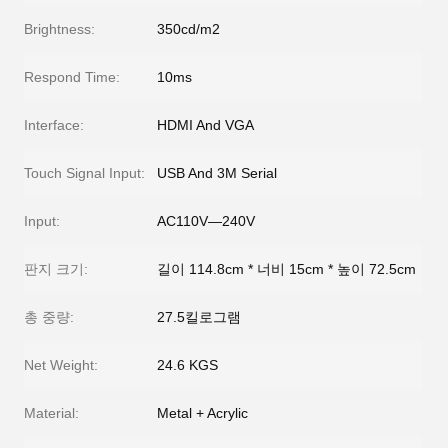
Brightness:
350cd/m2
Respond Time:
10ms
Interface:
HDMI And VGA
Touch Signal Input:
USB And 3M Serial
Input:
AC110V—240V
판지 크기:
길이 114.8cm * 너비 15cm * 높이 72.5cm
총 중량:
27.5킬로그램
Net Weight:
24.6 KGS
Material:
Metal + Acrylic