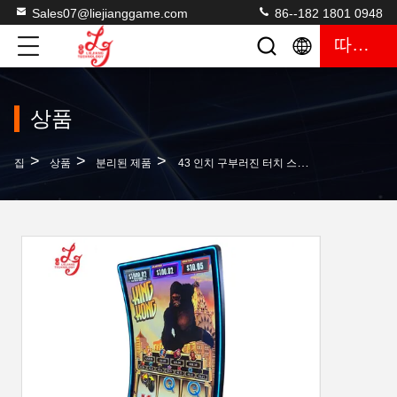
Sales07@liejianggame.com
86--182 1801 0948
따옴표
상품
>
>
>
집
상품
분리된 제품
43 인치 구부러진 터치 스크린은 LED 라이트가 퓨젼 4와 함께 일하여 탑재된 채로 모니터링합니다