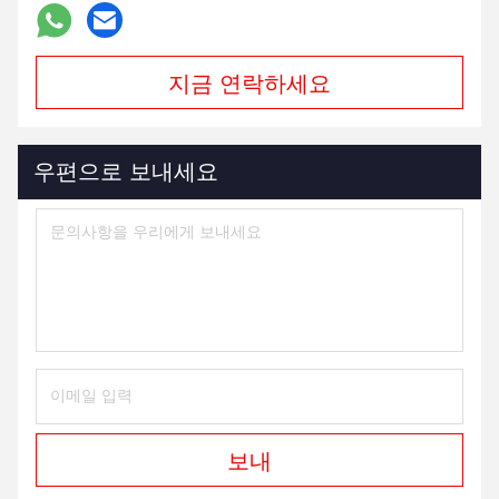
이 있다고 확신하지 않은 I Am이 준비되어 있습니다,
때때로, 그들이 컨테이너에서 모니터를 구입하고, 즉시 다시 팔기
때문에 . 그래서 그것의 지나서 기회,
큐 :DHL, 얼마나 오래 면 ? 면 해양 얼마나 오래 ?
한 : 모니터가 DHL에 의해 운반했고 보통 걸리면 약 3 일이, 해양
면, 약 보통 약 40일이 걸립니다.
Tags:
룰렛 도박 기계
자동화된 룰렛 기계
연락처
연락처:
Mr. Mila
전화:
86--182 1801 0948
지금 연락하세요