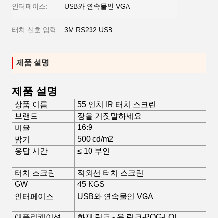
인터페이스:
USB와 연속물인 VGA
터치 신호 입력:
3M RS232 USB
제품 설명
제품 설명
상품 이름
55 인치 IR 터치 스크린
방
브랜드
장을 거짓말하세요
컬
16:9
비율
결
500 cd/m2
밝기
대
응답 시간
≤ 10 부인
L
터치 스크린
적외선 터치 스크린
함
GW
45 KGS
N
인터페이스
USB와 연속물인 VGA
사
애플리케이션
화재 링크 - 용 링크-POG-LOL
터