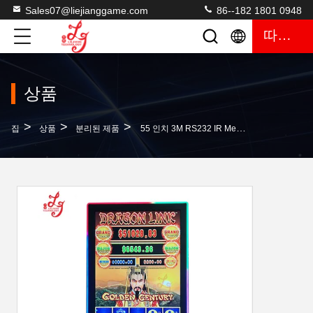
Sales07@liejianggame.com
86--182 1801 0948
따옴표
상품
>
>
>
집
상품
분리된 제품
55 인치 3M RS232 IR Mega Link 슬롯 게임 기계장치 터치 스크린 모니터