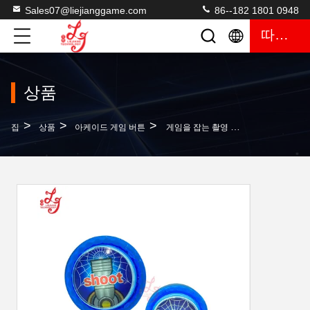
Sales07@liejianggame.com
86--182 1801 0948
따옴표
상품
>
>
>
집
상품
아케이드 게임 버튼
게임을 잡는 촬영 버튼은 생선류 테이블 숙련된 게임기를 위한 무기 단추를 강화합니다