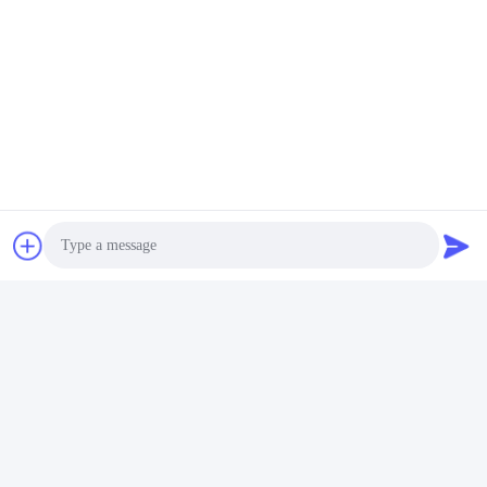
우리 의 제품
비슷한 제품
71*71mm 게임 버튼
43.3mm 베팅 게임 버튼
Photo
Video Call
최상의 가격을 얻으세요
최상의 가격을 얻으세요
Audio Call