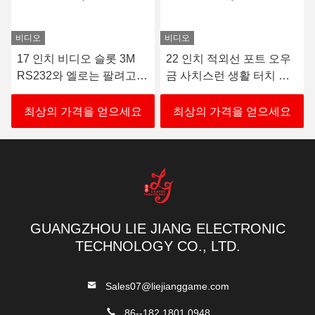
비디오
오 슬롯 3M
22 인치 적외선 포트 오우
POG ㅋㅋㅋ 기
로는 팔려고
금 사치스런 생활 터치 스
트 게임기를 위한 
임 기계장치를
크린
이트와 23.6 인치
모니터에 손을
치 스크린
을 얻으세요
최상의 가격을 얻으세요
최상의 가격을 
GUANGZHOU LIE JIANG ELECTRONIC
TECHNOLOGY CO., LTD.
Sales07@liejianggame.com
86--182 1801 0948