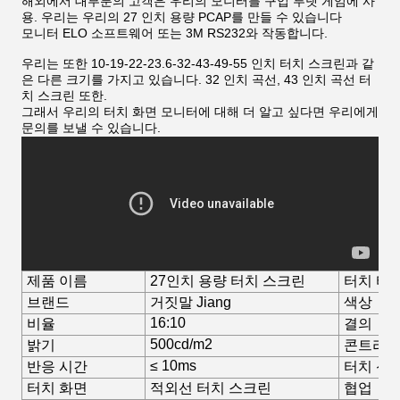
해외에서 대부분의 고객은 우리의 모니터를 구입 루렛 게임에 사
용. 우리는 우리의 27 인치 용량 PCAP를 만들 수 있습니다
모니터 ELO 소프트웨어 또는 3M RS232와 작동합니다.
우리는 또한 10-19-22-23.6-32-43-49-55 인치 터치 스크린과 같
은 다른 크기를 가지고 있습니다. 32 인치 곡선, 43 인치 곡선 터
치 스크린 또한.
그래서 우리의 터치 화면 모니터에 대해 더 알고 싶다면 우리에게
문의를 보낼 수 있습니다.
제품 이름
27인치 용량 터치 스크린
터치 타
브랜드
거짓말 Jiang
색상
16:10
비율
결의
500cd/m2
밝기
콘트라스
≤ 10ms
반응 시간
터치 신
터치 화면
적외선 터치 스크린
협업