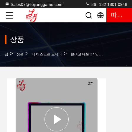
Sales07@liejianggame.com
86--182 1801 0948
따옴표
상품
>
>
>
집
상품
터치 스크린 모니터
팔려고 내놓 27 인치 엘로 소프트웨어 룰렛 터치 스크린 게임 모니터