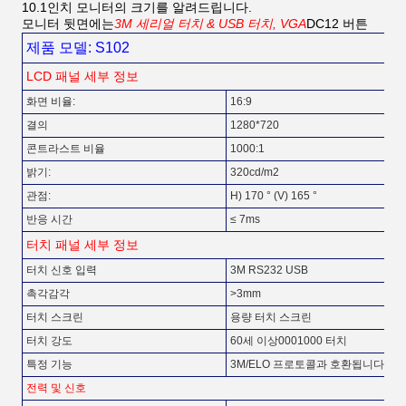
10.1인치 모니터의 크기를 알려드립니다.
모니터 뒷면에는
3M 세리얼 터치 & USB 터치, VGA
DC12 버튼
제품 모델: S102
LCD 패널 세부 정보
화면 비율:
16:9
결의
1280*720
콘트라스트 비율
1000:1
밝기:
320cd/m2
관점:
H) 170 ° (V) 165 °
반응 시간
≤ 7ms
터치 패널 세부 정보
터치 신호 입력
3M RS232 USB
촉각감각
>3mm
터치 스크린
용량 터치 스크린
터치 강도
60세 이상0001000 터치
특정 기능
3M/ELO 프로토콜과 호환됩니다.
전력 및 신호