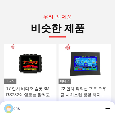
우리 의 제품
비슷한 제품
비디오
22 인치 적외선 포트 오우
POG ㅋㅋㅋ 기계 루이에
금 사치스런 생활 터치 스
트 게임기를 위한 LED 라
크린
이트와 23.6 인치 PCAP 터
치 스크린
최상의 가격을 얻으세요
최상의 가격을 얻으세요
cris