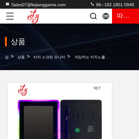
Sales07@liejianggame.com
86--182 1801 0948
따옴표
상품
>
>
>
집
상품
터치 스크린 모니터
게임하는 카지노를 위한 주문 제작된 10.1 인치 PCAP 터치 스크린 모니터는 3M RS232&USB 또는 엘로를 모니터링합니다