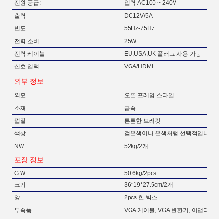
전원 공급:
입력 AC100 ~ 240V
출력
DC12V/5A
빈도
55Hz-75Hz
전력 소비
25W
전력 케이블
EU,USA,UK 플러그 사용 가능
신호 입력
VGA/HDMI
외부 정보
외모
오픈 프레임 스타일
소재
금속
껍질
튼튼한 브래킷
색상
검은색이나 은색처럼 선택적입니다.
NW
52kg/2개
포장 정보
G.W
50.6kg/2pcs
크기
36*19*27.5cm/2개
양
2pcs 한 박스
부속품
VGA 케이블, VGA 변환기, 어댑터, 