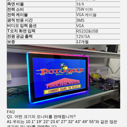
측면 비율
16:9
전력 소비
75W 이하
전력 케이블
VGA 케이블
광적 반응 시간
3MS
비디오 입력 옵션
VGA
T
오치 화면 입력
RS232&USB
전원 공급 출력
12V/5A
보증
12개월
FAQ
Q1: 어떤 크기의 모니터를 판매합니까?
A1:우리는 10.1" 19" 22" 23.6" 27" 32" 43" 49" 55"와 같은 많은
크기의 모니터를 판매합니다.