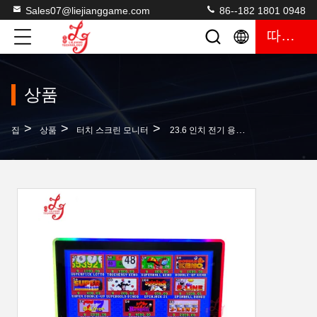
Sales07@liejianggame.com
86--182 1801 0948
따옴표
상품
>
>
>
집
상품
터치 스크린 모니터
23.6 인치 전기 용량 터치 스크린 모니터 3MRS232 엘로 게임 모니터