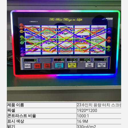
제품 이름
23.6인치 용량 터치 스크린 
픽셀
1920*1200
콘트라스트 비율
1000:1
표시 색상
16.9M
밝기
330cd/m2