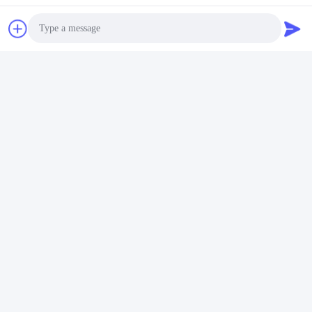
Photo
Video Call
Audio Call