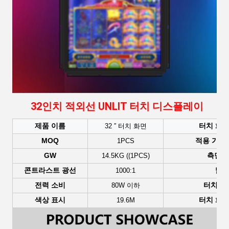
32인치 적외선 UNLIT 터치 디스플레이
제품 이름
터치 화면
32 ′′ 터치 화면
MOQ
적용 가능
1PCS
GW
측면 
14.5KG ((1PCS)
콘트라스트 광선
밝
1000:1
전력 소비
터치 포
80W 이하
색상 표시
터치 화면
19.6M