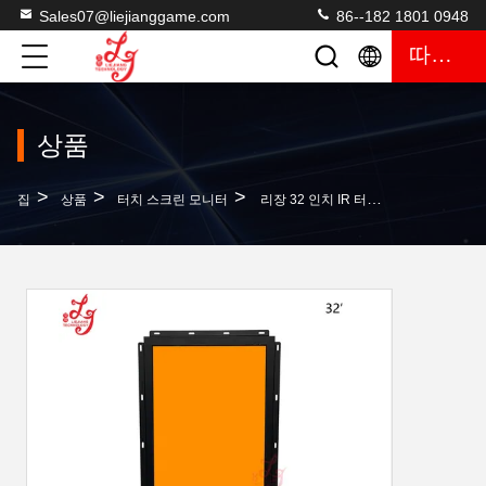
Sales07@liejianggame.com
86--182 1801 0948
따옴표
상품
>
>
>
집
상품
터치 스크린 모니터
리장 32 인치 IR 터치 스크린 주도하는 패널 스크린 게임은 수직식 채 기술 게임기를 모니터링합니다