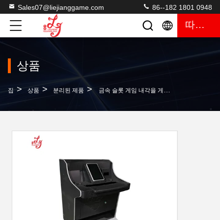
Sales07@liejianggame.com
86--182 1801 0948
따옴표
상품
>
>
>
집
상품
분리된 제품
금속 슬롯 게임 내각을 게임하는 55 인치당 금속 슬롯 원형 발리