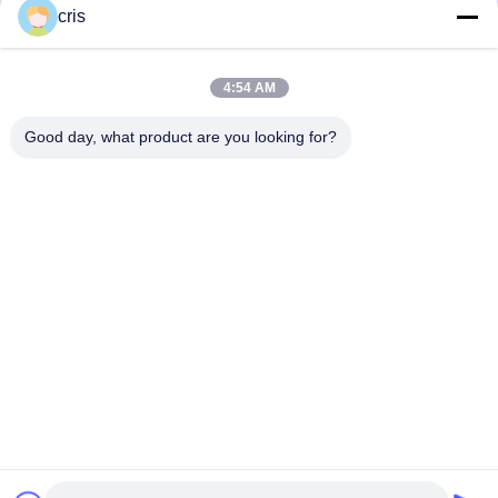
cris
4:54 AM
Good day, what product are you looking for?
공장 가격 54mm 다이아,
발리 버튼, 54mm 다이아,
Bally V22 & V32 (SP-
발리 V22 & V32 (SP-
RND-Bally) Bally 버튼 판
RND-발리)
매
최상의 가격을 얻으세요
최상의 가격을 얻으세요
GUANGZHOU LIE JIANG ELECTRONIC
TECHNOLOGY CO., LTD.