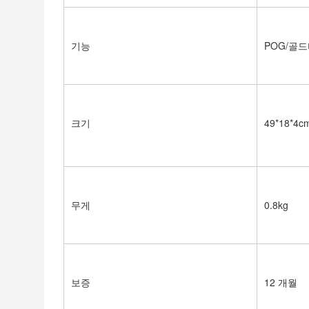
기능
POG/골드
크기
49*18*4c
무게
0.8kg
보증
12 개월