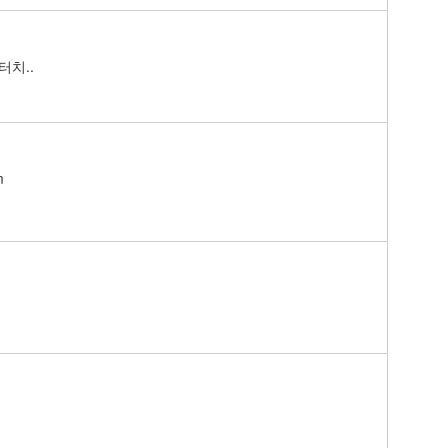
터치..
m