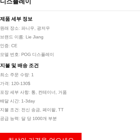
디스플레이
제품 세부 정보
원래 장소: 파니우, 광저우
브랜드 이름: Lie Jiang
인증: CE
모델 번호: POG 디스플레이
지불 및 배송 조건
최소 주문 수량: 1
가격: 120-130$
포장 세부 사항: 통, 컨테이너, 거품
배달 시간: 1-3day
지불 조건: 전신 송금, 페이팔, TT
공급 능력: 달 당 1000개 부분