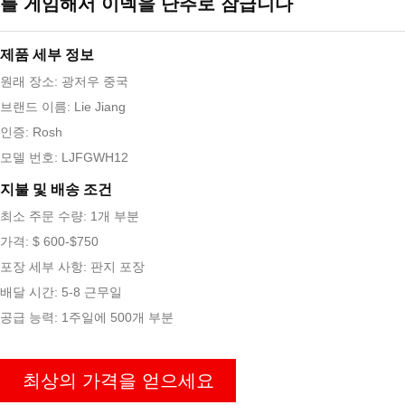
를 게임해서 이덱을 단추로 잠급니다
제품 세부 정보
원래 장소: 광저우 중국
브랜드 이름: Lie Jiang
인증: Rosh
모델 번호: LJFGWH12
지불 및 배송 조건
최소 주문 수량: 1개 부분
가격: $ 600-$750
포장 세부 사항: 판지 포장
배달 시간: 5-8 근무일
공급 능력: 1주일에 500개 부분
최상의 가격을 얻으세요