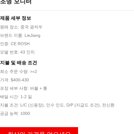
조명 모니터
제품 세부 정보
원래 장소: 중국 광저우
브랜드 이름: LieJiang
인증: CE ROSH
모델 번호: 43 인치
지불 및 배송 조건
최소 주문 수량: >=2
가격: $400-430
포장 세부 사항: 버블 + 통
배달 시간: 1-2 일
지불 조건: L/C (신용장), 인수 인도, D/P (지급도 조건), 전신환
공급 능력: 1000