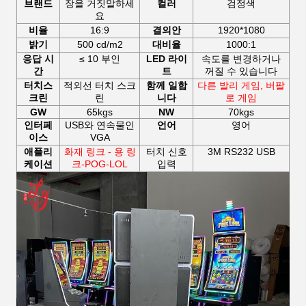
브랜드
장을 거짓말하세
컬러
검정색
요
비율
16:9
결의안
1920*1080
밝기
500 cd/m2
대비율
1000:1
응답 시
≤ 10 부인
LED 라이
속도를 변경하거나
간
트
꺼질 수 있습니다
터치스
적외선 터치 스크
함께 일합
다른
발리 게임,
버팔
크린
린
니다
로 게임
GW
65kgs
NW
70kgs
인터페
USB와 연속물인
언어
영어
이스
VGA
애플리
화재 링크 - 용 링
터치 신호
3M RS232 USB
케이션
크-POG-LOL
입력