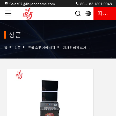
Sales07@liejianggame.com
86--182 1801 0948
따옴표
상품
>
>
>
집
상품
듀얼 슬롯 게임 내각
광저우 리장 뜨거운 매도 23.6 인치 CPAP 두배는 팔려고 내놓 내각 550 사치스런 생활 Fox340s 공장도 가격을 모니터링합니다