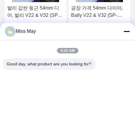
디
공장 가격 54mm 다이아,
발리 버튼, 54mm 다이아,
-
Bally V22 & V32 (SP-
발리 V22 & V32 (SP-
판매
RND-Bally) Bally 버튼 판
RND-발리)
매
요
최상의 가격을 얻으세요
최상의 가격을 얻으세요
Miss May
4:42 AM
Good day, what product are you looking for?
GUANGZHOU LIE JIANG ELECTRONIC
TECHNOLOGY CO., LTD.
Sales07@liejianggame.com
86--182 1801 0948
No.105의 Shixin 도로, Kengtou의 Panyu 지역, 광저우, 중국의