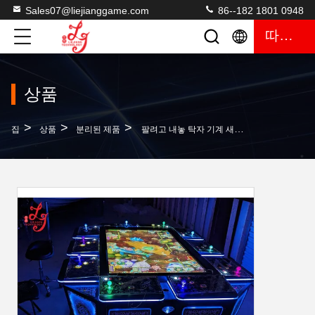
Sales07@liejianggame.com
86--182 1801 0948
따옴표
상품
>
>
>
집
상품
분리된 제품
팔려고 내놓 탁자 기계 새로운 게임 기계 낮은 가격 광저우 뜨거운 매도 공장을 잡는 리장 8시 10분 선수들