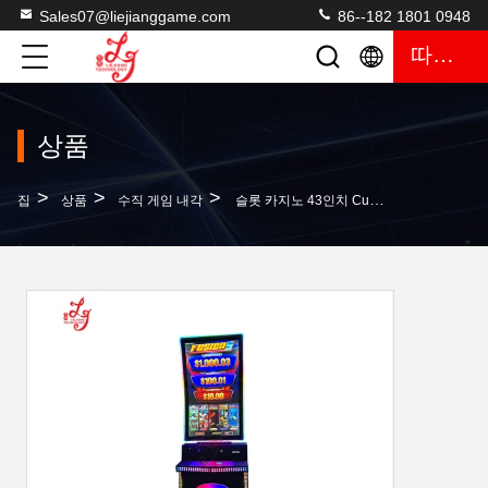
Sales07@liejianggame.com
86--182 1801 0948
따옴표
상품
>
>
>
집
상품
수직 게임 내각
슬롯 카지노 43인치 Curved Fulsion 5 비디오 슬롯 게임 슬롯 머신 중국산 판매