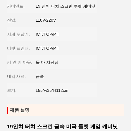
카비엔트:
19 인치 터치 스크린 루렛 캐비닛
전압:
110V-220V
지폐 수납기:
ICT/TOP/PTI
티켓 프린터:
ICT/TOP/PTI
키 인 키 아웃:
둘 다 지원됨
내각 재료:
금속
크기:
L55*w35*H112cm
제품 설명
19인치 터치 스크린 금속 미국 룰렛 게임 캐비닛