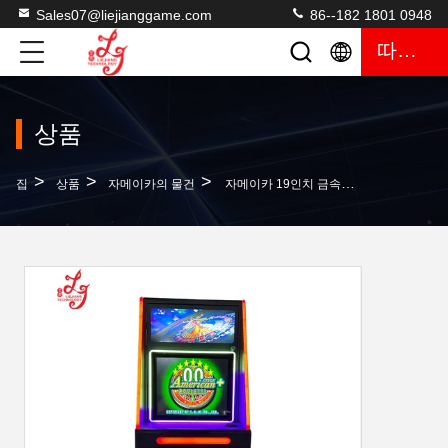
Sales07@liejianggame.com
86--182 1801 0948
따옴표
상품
>
>
>
집
상품
자메이카의 물건
자메이카 19인치 금속 캐비닛 미국 룰렛 게임 기계 판매