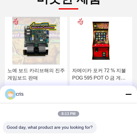
자메이카 포커 72 % 지불
금속 캐비닛 카리브해의 진
POG 595 POT O 금 게임
주 19인치 자메이카 게임
캐비닛 금속 게임 캐비닛
기계 판매
잭 또는 더 나은 게임 캐비
최상의 가격을 얻으세요
최상의 가격을 얻으세요
cris
닛 판매
8:13 PM
Good day, what product are you looking for?