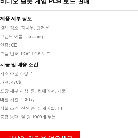
비디오 슬롯 게임 PCB 보드 판매
제품 세부 정보
원래 장소: 파니우, 광저우
브랜드 이름: Lie Jiang
인증: CE
모델 번호: POG PCB 보드
지불 및 배송 조건
최소 주문 수량: 1
가격: 470$
포장 세부 사항: 통, 컨테이너, 거품
배달 시간: 1-3day
지불 조건: 전신 송금, 페이팔, TT
공급 능력: 달 당 1000개 부분