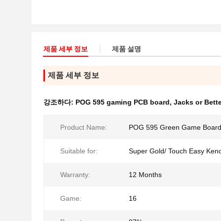
제품 세부 정보
제품 설명
제품 세부 정보
강조하다:
POG 595 gaming PCB board
,
Jacks or Bett
Product Name:
POG 595 Green Game Boar
Suitable for:
Super Gold/ Touch Easy Ken
Warranty:
12 Months
Game:
16