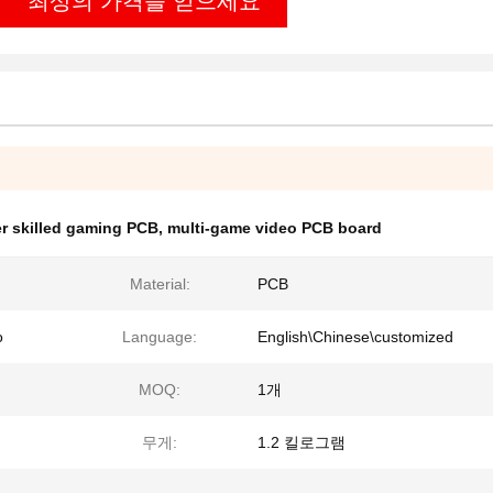
최상의 가격을 얻으세요
er skilled gaming PCB
,
multi-game video PCB board
d
Material:
PCB
o
Language:
English\Chinese\customized
MOQ:
1개
무게:
1.2 킬로그램