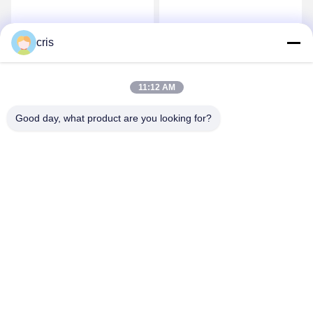
최상의 가격을 얻으세요
최상의 가격을 얻으세요
cris
11:12 AM
Good day, what product are you looking for?
GUANGZHOU LIE JIANG ELECTRONIC
TECHNOLOGY CO., LTD.
Sales07@liejianggame.com
86--182 1801 0948
No.105의 Shixin 도로, Kengtou의 Panyu 지역, 광저우, 중국의
북