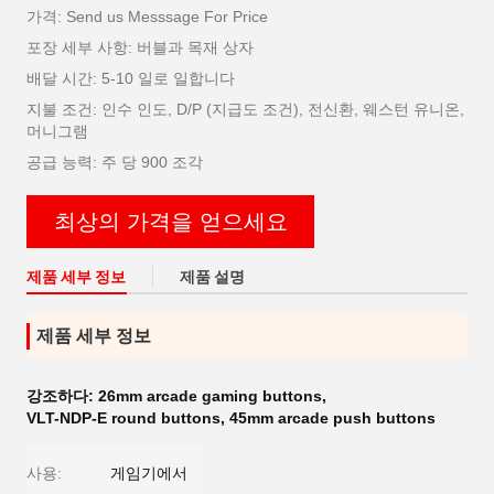
가격: Send us Messsage For Price
포장 세부 사항: 버블과 목재 상자
배달 시간: 5-10 일로 일합니다
지불 조건: 인수 인도, D/P (지급도 조건), 전신환, 웨스턴 유니온,
머니그램
공급 능력: 주 당 900 조각
최상의 가격을 얻으세요
제품 세부 정보
제품 설명
제품 세부 정보
강조하다:
26mm arcade gaming buttons
,
VLT-NDP-E round buttons
,
45mm arcade push buttons
사용:
게임기에서