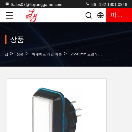
Sales07@liejianggame.com
86--182 1801 0948
따옴표
상품
>
>
>
집
상품
아케이드 게임 버튼
26*45mm 모델 VLT-NDP-E 둥근 버튼 판매