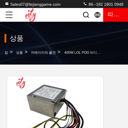
Sales07@liejianggame.com
86--182 1801 0948
따옴표
상품
>
>
>
집
상품
자메이카의 물건
400W LOL POG 비디오 전문 071-400W 게임 전원 공급 장치 스위칭 슬롯 게임 전원 공급 장치 판매