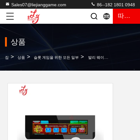
Sales07@liejianggame.com
86--182 1801 0948
따옴표
상품
>
>
>
집
상품
슬롯 게임을 위한 모든 일부
발리 웨이브 IDeck 발리 웨이브 & 발리 V27 버튼 데크 터치 스크린 판매