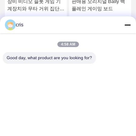
게임 기
판매용 오리지널 BaIIy 백
발리 아이덱 V27 발리
 집단
플레인 게이밍 보드
이브 발리 웨이브 & 
 집단
V27 버튼 데크 터치 
원회
린 판매
얻으세요
최상의 가격을 얻으세요
최상의 가격을 얻으
cris
4:58 AM
Good day, what product are you looking for?
GUANGZHOU LIE JIANG ELECTRONIC
TECHNOLOGY CO., LTD.
Sales07@liejianggame.com
86--182 1801 0948
No.105의 Shixin 도로, Kengtou의 Panyu 지역, 광저우, 중국의
북