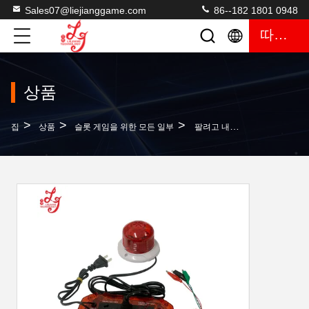
Sales07@liejianggame.com
86--182 1801 0948
따옴표
상품
>
>
>
집
상품
슬롯 게임을 위한 모든 일부
팔려고 내놓 슬롯 게임 생선 게임기 미국 룰렛 화재 링크 기계를 위한 반대 도난 장치