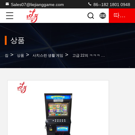
Sales07@liejianggame.com
86--182 1801 0948
따옴표
상품
>
>
>
집
상품
사치스런 생활 게임
고급 22의 ㅋㅋㅋ 금속 캐비넷 WMS 550 생명은 터치 스크린 게임기로 ㅋㅋㅋ 조금씩 움직입니다