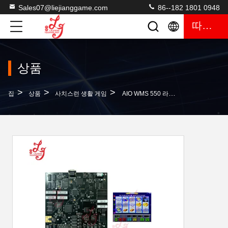
Sales07@liejianggame.com
86--182 1801 0948
따옴표
상품
>
>
>
집
상품
사치스런 생활 게임
AIO WMS 550 라이프 오브 럭셔리 89%-94% LOL PCB 보드 판매