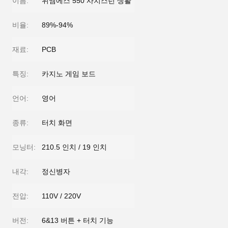
이름:
위엠에스 550 사치스런 생활
비율:
89%-94%
재료:
PCB
특징:
카지노 게임 보드
언어:
영어
종류:
터치 화면
모닝터:
210.5 인치 / 19 인치
내각:
정신병자
전압:
110V / 220V
버전:
6&13 버튼 + 터치 기능