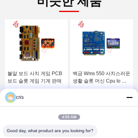
비슷한 제품
비디오
백금 Wms 550 사치스러운
모니터를 게임하는 19 인
생활 슬롯 머신 Cpu Io 널
치 적외선 터치 스크린 3M
터치스크린 유형
Rs232 카지노 슬롯
최상의 가격을 얻으세요
최상의 가격을 얻으세요
cris
4:55 AM
Good day, what product are you looking for?