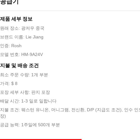
공급기
제품 세부 정보
원래 장소: 광저우 중국
브랜드 이름: Lie Jiang
인증: Rosh
모델 번호: HM-9A24V
지불 및 배송 조건
최소 주문 수량: 1개 부분
가격: $ 8
포장 세부 사항: 판지 포장
배달 시간: 1-3 일로 일합니다
지불 조건: 웨스턴 유니온, 머니그램, 전신환, D/P (지급도 조건), 인수 인도,
장)
공급 능력: 1주일에 500개 부분