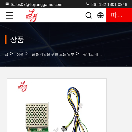
Sales07@liejianggame.com
86--182 1801 0948
따옴표
상품
>
>
>
집
상품
슬롯 게임을 위한 모든 일부
팔려고 내놓 비디오 슬롯 게임을 위한 은메달 신호 트랜스퍼 박스