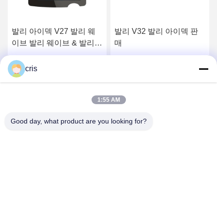
발리 아이덱 V27 발리 웨
발리 V32 발리 아이덱 판
이브 발리 웨이브 & 발리
매
V27 버튼 데크 터치 스크
린 판매
최상의 가격을 얻으세요
최상의 가격을 얻으세요
cris
1:55 AM
Good day, what product are you looking for?
GUANGZHOU LIE JIANG ELECTRONIC
TECHNOLOGY CO., LTD.
Sales07@liejianggame.com
86--182 1801 0948