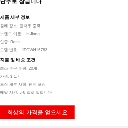
단추로 잠급니다
제품 세부 정보
원래 장소: 광저우 중국
브랜드 이름: Lie Jiang
인증: Rosh
모델 번호: LJFGWH16783
지불 및 배송 조건
최소 주문 수량: 20개
가격: $ 1.7
포장 세부 사항: 판지 포장
배달 시간: 5-8 일로 일합니다
최상의 가격을 얻으세요