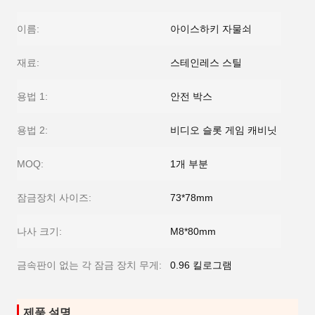
이름:
아이스하키 자물쇠
재료:
스테인레스 스틸
용법 1:
안전 박스
용법 2:
비디오 슬롯 게임 캐비닛
MOQ:
1개 부분
잠금장치 사이즈:
73*78mm
나사 크기:
M8*80mm
금속판이 없는 각 잠금 장치 무게:
0.96 킬로그램
제품 설명